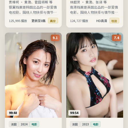
贾樟柯
·
黄渤、菅田将晖 等
林超贤
·
黄渤、张译 等
银翼档案是韩国出品的一部爱情
南港档案是英国出品的一部爱情
电视剧，围绕人物抉择与情节推
电影，围绕人物抉择与情节推进
进展开，节奏清晰、信息完整，
展开，节奏清晰、信息完整，适
125,995
播放
更新至8集
124,727
播放
HD高清
高分
杜比
适合在线高清观看。
合在线高清观看。
9.1
7.4
99:48
99:54
法国
2024
电影
法国
2023
电影