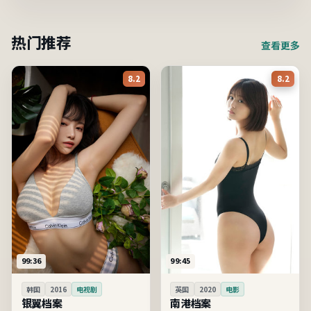
热门推荐
查看更多
8.2
8.2
99:36
99:45
韩国
2016
电视剧
英国
2020
电影
银翼档案
南港档案