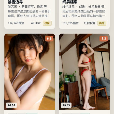
暴雪边界
终局档案
张艺谋
·
菅田将晖、杨紫 等
维伦纽瓦
·
胡歌、长泽雅美 等
暴雪边界是法国出品的一部喜剧
终局档案是法国出品的一部冒险
电影，围绕人物抉择与情节推进
电影，围绕人物抉择与情节推进
展开，节奏清晰、信息完整，适
展开，节奏清晰、信息完整，适
124,240
播放
4K HDR
121,295
播放
杜比视界
独播
高分
合在线高清观看。
合在线高清观看。
6.9
7.3
99:55
99:43