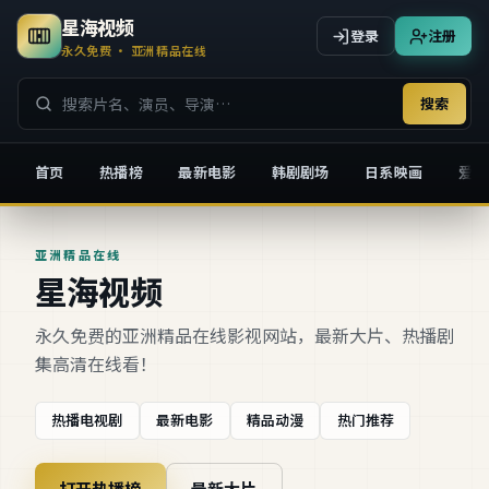
星海视频
登录
注册
永久免费 · 亚洲精品在线
搜索
首页
热播榜
最新电影
韩剧剧场
日系映画
爱情
星海视频
亚洲精品在线
星海视频
永久免费的亚洲精品在线影视网站，最新大片、热播剧
集高清在线看！
热播电视剧
最新电影
精品动漫
热门推荐
打开热播榜
最新大片